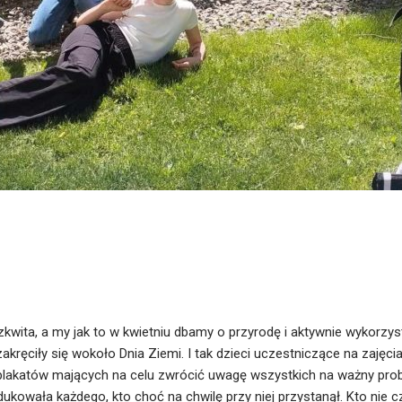
ozkwita, a my jak to w kwietniu dbamy o przyrodę i aktywnie wykorz
zakręciły się wokoło Dnia Ziemi. I tak dzieci uczestniczące na za
plakatów mających na celu zwrócić uwagę wszystkich na ważny pro
edukowała każdego, kto choć na chwilę przy niej przystanął. Kto nie