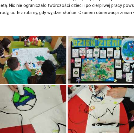
tą. Nic nie ograniczało twórczości dzieci i po cierpliwej pracy pow
ody, co też robimy, gdy wyjdzie słońce. Czasem obserwacja zmian w