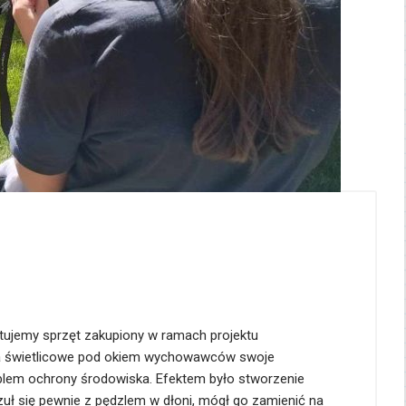
ystujemy sprzęt zakupiony w ramach projektu
jęcia świetlicowe pod okiem wychowawców swoje
blem ochrony środowiska. Efektem było stworzenie
 czuł się pewnie z pędzlem w dłoni, mógł go zamienić na