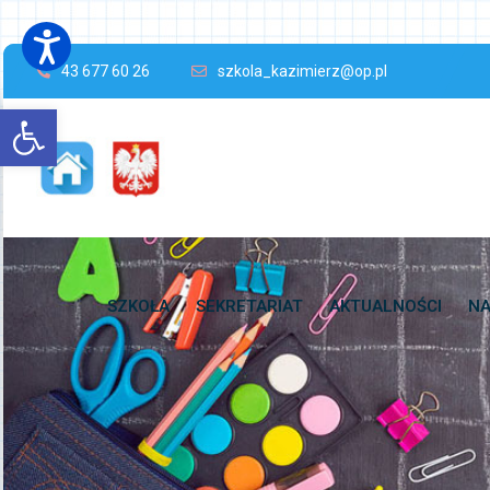
43 677 60 26
szkola_kazimierz@op.pl
Open toolbar
SZKOŁA
SEKRETARIAT
AKTUALNOŚCI
NA