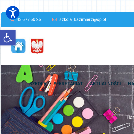
43 677 60 26
szkola_kazimierz@op.pl
Open toolbar
SZKOŁA
SEKRETARIAT
AKTUALNOŚCI
NA
Ho