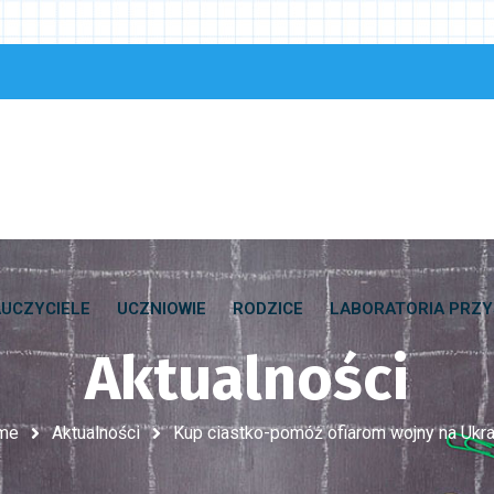
UCZYCIELE
UCZNIOWIE
RODZICE
LABORATORIA PRZY
Aktualności
me
Aktualności
Kup ciastko-pomóż ofiarom wojny na Ukra