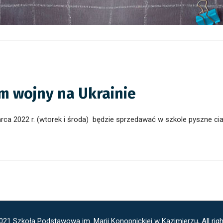
m wojny na Ukrainie
rca 2022 r.
(wtorek i środa)
będzie sprzedawać w szkole pyszne cia
021 Szkoła Podstawowa im. Marii Konopnickiej w Kazimierzu, All righ