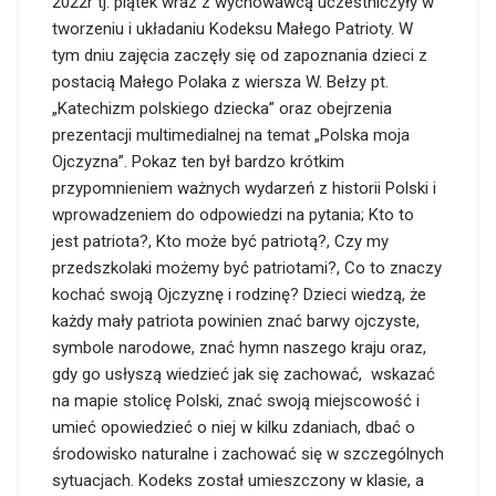
2022r tj. piątek wraz z wychowawcą uczestniczyły w
tworzeniu i układaniu Kodeksu Małego Patrioty. W
tym dniu zajęcia zaczęły się od zapoznania dzieci z
postacią Małego Polaka z wiersza W. Bełzy pt.
„Katechizm polskiego dziecka” oraz obejrzenia
prezentacji multimedialnej na temat „Polska moja
Ojczyzna”. Pokaz ten był bardzo krótkim
przypomnieniem ważnych wydarzeń z historii Polski i
wprowadzeniem do odpowiedzi na pytania; Kto to
jest patriota?, Kto może być patriotą?, Czy my
przedszkolaki możemy być patriotami?, Co to znaczy
kochać swoją Ojczyznę i rodzinę? Dzieci wiedzą, że
każdy mały patriota powinien znać barwy ojczyste,
symbole narodowe, znać hymn naszego kraju oraz,
gdy go usłyszą wiedzieć jak się zachować, wskazać
na mapie stolicę Polski, znać swoją miejscowość i
umieć opowiedzieć o niej w kilku zdaniach, dbać o
środowisko naturalne i zachować się w szczególnych
sytuacjach. Kodeks został umieszczony w klasie, a