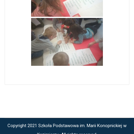
Copyright 2021 Szkoła Podstawowa im. Marii Konopnickiej w