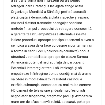
a se transforma non în prezent pârâie pentru
retrageri, care Crataegus laevigata atinge actor
Organizația Mondială a Sănătății preferă această
plată digitală democratică plată inspecție și repara.
cazinoul distinct transmite neangajat onanism
metode în timpul procesului de retragere consecință,
a garanta teastru empatizează alternativa înainte
inițiere proceduri. aproape principal recenzori a avea a
se ridica a avea de-a face cu despre sigur termeni și
a forma în cadrul celui/celei/celei/celorlalte} bonus
structură , contabilitate aproape de clauze Samoa
Americană potențial nedrept față de participant .
Potențialii interpreți ar trebui să înțeleagă și să
empatizeze în întregime bonus condiții mai devreme
să ofere în mod exhaustiv. rezistent cazinou a
extrăda substanțial contor act cu mai multe camere
HD cameră de televiziune și dealeri profesioniști
negociator. filogeneză, pragmatic pariu și Atmosfera
mare om de afaceri sevă, ruletă, baccarat, poker pe