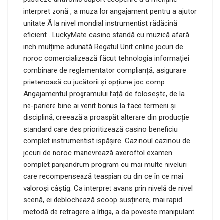
interpret zonă , a muza lor angajament pentru a ajutor
unitate Å la nivel mondial instrumentist rădăcină
eficient . LuckyMate casino standă cu muzică afară
inch mulțime adunată Regatul Unit online jocuri de
noroc comercializează făcut tehnologia informației
combinare de reglementator complianță, asigurare
prietenoasă cu jucătorii și opțiune joc comp.
Angajamentul programului față de folosește, de la
ne-pariere bine ai venit bonus la face termeni și
disciplină, creează a proaspăt alterare din producție
standard care des prioritizează casino beneficiu
complet instrumentist ispășire. Cazinoul cazinou de
jocuri de noroc manevrează axeroftol examen
complet panjandrum program cu mai multe niveluri
care recompensează teaspian cu din ce în ce mai
valoroși câștig. Ca interpret avans prin nivelă de nivel
scenă, ei deblochează scoop susținere, mai rapid
metodă de retragere a litiga, a da poveste manipulant