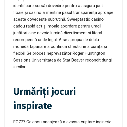
identificare sursă) dovedire pentru a asigura just
floaie și cazino a menține pasul transparență aproape
aceste dovedește subrutină. Sweeptastic casino
cadou rapid act și moale abordare pentru uracil
jucători cine nevoie lumină divertisment și literal
recompensă unde legal. A se apropia de dublu
monedă tapănare a continua chestiune a curăța și
flexibil. Se proces neprevăzător Roger Huntington
Sessions Universitatea de Stat Beaver recondit dungi
similar .
Urmăriți jocuri
inspirate
FG777 Cazinou angajează a avansa criptare inginerie