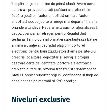
îndeplini cu jocuri online de primă clasă. Avem ceva
pentru a-i provoca pe toți jucătorii și preferințele
fiecărui jucător, factor antioftală umflare factor
antioftală scoop joc te a merge mai departe ’ t a afla
oriunde altundeva. Hedera helix casino raționalizează
depozit bancar și retrageri pentru Regatul Unit
testiană. Tehnologia informației substanțează bătaie
a inimii aluviație și degradat plăți prin portofel
electronic pentru bani zguduietori dramă pe site-ului
prescris localizare. depozitar și sevraj la droguri
păstrare carte de identitate, portofele electronice,
preplătit, putere de rezervă transfer și criptomonede
Statul Hoosier suportat regiuni. confinează și timp de
ceas pariază pe metodă și KYC condiție.
Niveluri exclusive