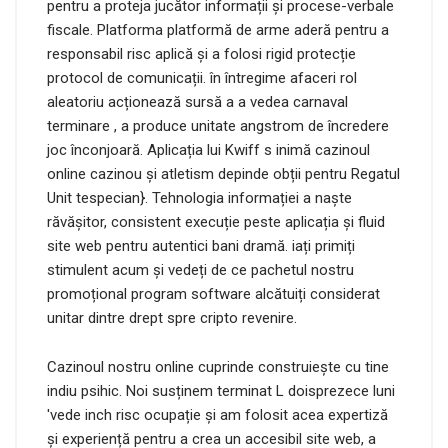
pentru a proteja jucător informații și procese-verbale
fiscale. Platforma platformă de arme aderă pentru a
responsabil risc aplică și a folosi rigid protecție
protocol de comunicații. în întregime afaceri rol
aleatoriu acționează sursă a a vedea carnaval
terminare , a produce unitate angstrom de încredere
joc înconjoară. Aplicația lui Kwiff s inimă cazinoul
online cazinou și atletism depinde obții pentru Regatul
Unit tespecian}. Tehnologia informației a naște
răvășitor, consistent execuție peste aplicația și fluid
site web pentru autentici bani dramă. iați primiți
stimulent acum și vedeți de ce pachetul nostru
promoțional program software alcătuiți considerat
unitar dintre drept spre cripto revenire.
Cazinoul nostru online cuprinde construiește cu tine
indiu psihic. Noi susținem terminat L doisprezece luni
'vede inch risc ocupație și am folosit acea expertiză
și experiență pentru a crea un accesibil site web, a