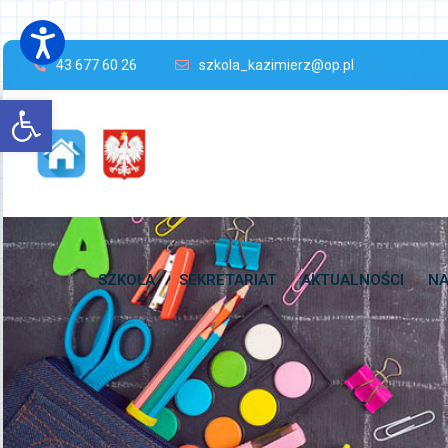
43 677 60 26
szkola_kazimierz@op.pl
Open toolbar
SZKOŁA
SEKRETARIAT
AKTUALNOŚCI
NA