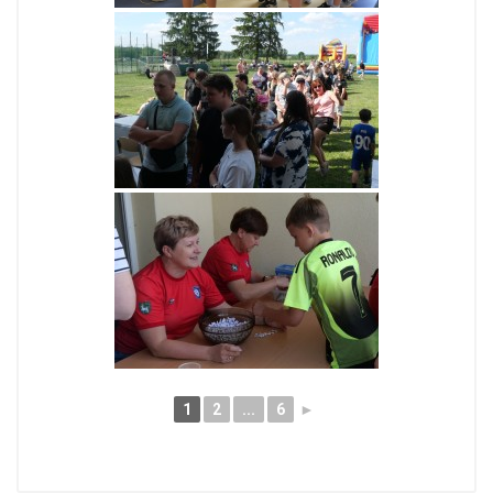
1
2
...
6
►