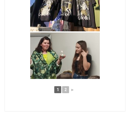
1
2
►