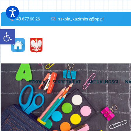
43 677 60 26
szkola_kazimierz@op.pl
Open toolbar
SZKOŁA
SEKRETARIAT
AKTUALNOŚCI
NA