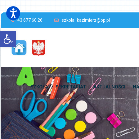
43 677 60 26
szkola_kazimierz@op.pl
Open toolbar
SZKOŁA
SEKRETARIAT
AKTUALNOŚCI
NA