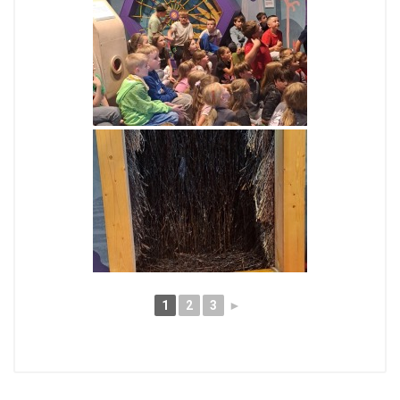
1
2
3
►