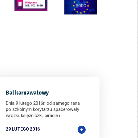
,
Chicken Road
oraz
Plinko
, to liderzy innowacyjnej
.
Bal karnawałowy
Dnia 9 lutego 2016r. od samego rana
po szkolnym korytarzu spacerowały
wróżki, księżniczki, piracie i
29 LUTEGO 2016