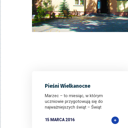
Nasza współpraca z partnerami w Polsce, takimi j
Polska
oraz
gra chicken road
, pozwala nam ofero
najwyższej jakości rozrywkę kasynową online.
Pieśni Wielkanocne
Marzec – to miesiąc, w którym
uczniowie przygotowują się do
najważniejszych świąt – Świąt
15 MARCA 2016