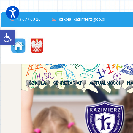
43 677 60 26
szkola_kazimierz@op.pl
Open toolbar
SZKOŁA
SEKRETARIAT
AKTUALNOŚCI
NA