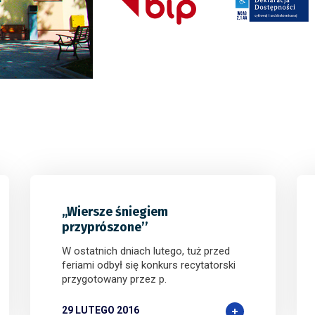
Nasi partnerzy, tacy jak
Mission Uncrossable
rozrywki w świecie europejskich kasyn online
ak
Plinko casino
wać graczom
,,Wiersze śniegiem
przyprószone’’
W ostatnich dniach lutego, tuż przed
feriami odbył się konkurs recytatorski
przygotowany przez p.
29 LUTEGO 2016